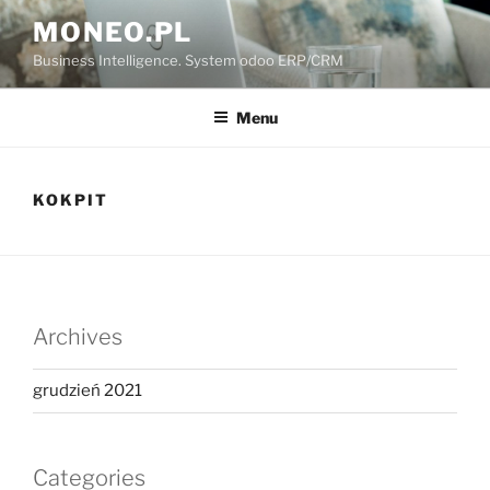
Przejdź
MONEO.PL
do
Business Intelligence. System odoo ERP/CRM
treści
Menu
KOKPIT
Archives
grudzień 2021
Categories