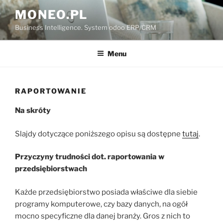
Przejdź
MONEO.PL
do
Business Intelligence. System odoo ERP/CRM
treści
Menu
RAPORTOWANIE
Na skróty
Slajdy dotyczące poniższego opisu są dostępne
tutaj
.
Przyczyny trudności dot. raportowania w
przedsiębiorstwach
Każde przedsiębiorstwo posiada właściwe dla siebie
programy komputerowe, czy bazy danych, na ogół
mocno specyficzne dla danej branży. Gros z nich to