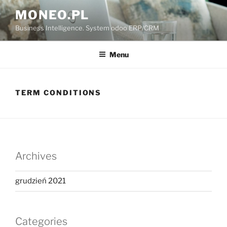
Przejdź
MONEO.PL
do
Business Intelligence. System odoo ERP/CRM
treści
Menu
TERM CONDITIONS
Archives
grudzień 2021
Categories