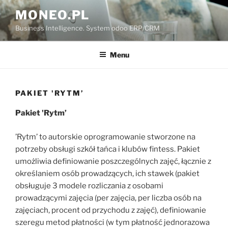
Przejdź
MONEO.PL
do
Business Intelligence. System odoo ERP/CRM
treści
Menu
PAKIET 'RYTM’
Pakiet 'Rytm’
’Rytm’ to autorskie oprogramowanie stworzone na
potrzeby obsługi szkół tańca i klubów fintess. Pakiet
umożliwia definiowanie poszczególnych zajęć, łącznie z
określaniem osób prowadzących, ich stawek (pakiet
obsługuje 3 modele rozliczania z osobami
prowadzącymi zajęcia (per zajęcia, per liczba osób na
zajęciach, procent od przychodu z zajęć), definiowanie
szeregu metod płatności (w tym płatność jednorazowa