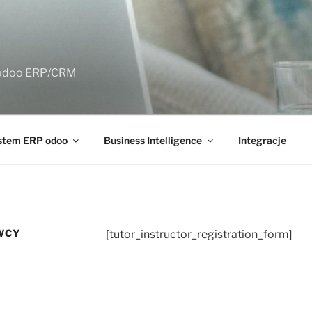
m odoo ERP/CRM
stem ERP odoo
Business Intelligence
Integracje
WCY
[tutor_instructor_registration_form]